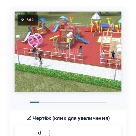
⟳ 360
📐 Чертёж (клик для увеличения)