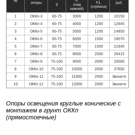
h,
№
h1,
опоры
руб.
d
(над
(глубина)
землей)
1
ОККп-3
60-75
3000
1200
10150
2
ОККп-4
60-75
4000
1200
12645
3
ОККп-5
60-75
5000
1200
14950
4
ОККп-6
60-75
6000
1500
19070
5
ОККп-7
60-75
7000
1500
21840
6
ОККп-8
60-75
8000
2000
26415
7
ОККп-9
75-100
9000
2000
33560
8
ОККп-10
75-100
10000
2000
37600
9
ОККп-11
75-100
11000
2000
Звоните
10
ОККп-12
75-100
12000
2000
Звоните
Опоры освещения круглые конические с
монтажем в грунт ОККп
(прямостоечные)