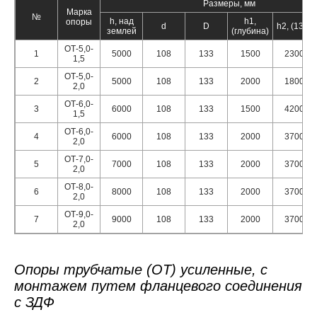
Размеры, мм
Марка
№
h, над
h1,
опоры
d
D
h2, (133)
землей
(глубина)
ОТ-5,0-
1
5000
108
133
1500
2300
1,5
ОТ-5,0-
2
5000
108
133
2000
1800
2,0
ОТ-6,0-
3
6000
108
133
1500
4200
1,5
ОТ-6,0-
4
6000
108
133
2000
3700
2,0
ОТ-7,0-
5
7000
108
133
2000
3700
2,0
ОТ-8,0-
6
8000
108
133
2000
3700
2,0
ОТ-9,0-
7
9000
108
133
2000
3700
2,0
Опоры трубчатые (ОТ) усиленные, с
монтажем путем фланцевого соединения
с ЗДФ