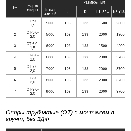
Размеры, мм
Марка
№
h, над
опоры
d
D
h1, ЗДФ
h2, (133)
землей
ОТ-5,0-
1
5000
108
133
1500
2300
1,5
ОТ-5,0-
2
5000
108
133
2000
1800
2,0
ОТ-6,0-
3
6000
108
133
1500
4200
1,5
ОТ-6,0-
4
6000
108
133
2000
3700
2,0
ОТ-7,0-
5
7000
108
133
2000
3700
2,0
ОТ-8,0-
6
8000
108
133
2000
3700
2,0
ОТ-9,0-
7
9000
108
133
2000
3700
2,0
Опоры трубчатые (ОТ) с монтажем в
грунт, без ЗДФ