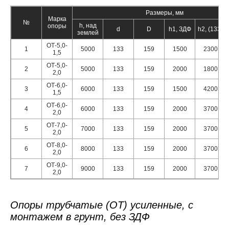
Размеры, мм
Марка
№
h, над
опоры
d
D
h1, ЗДФ
h2, (133)
землей
ОТ-5,0-
1
5000
133
159
1500
2300
1,5
ОТ-5,0-
2
5000
133
159
2000
1800
2,0
ОТ-6,0-
3
6000
133
159
1500
4200
1,5
ОТ-6,0-
4
6000
133
159
2000
3700
2,0
ОТ-7,0-
5
7000
133
159
2000
3700
2,0
ОТ-8,0-
6
8000
133
159
2000
3700
2,0
ОТ-9,0-
7
9000
133
159
2000
3700
2,0
Опоры трубчатые (ОТ) усиленные, с
монтажем в грунт, без ЗДФ