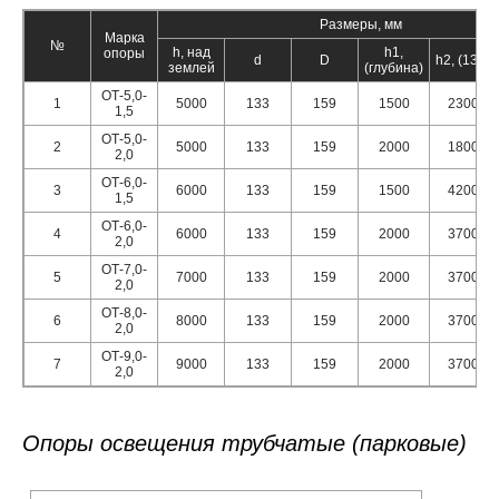
Размеры, мм
Марка
№
h, над
h1,
опоры
d
D
h2, (133)
землей
(глубина)
ОТ-5,0-
1
5000
133
159
1500
2300
1,5
ОТ-5,0-
2
5000
133
159
2000
1800
2,0
ОТ-6,0-
3
6000
133
159
1500
4200
1,5
ОТ-6,0-
4
6000
133
159
2000
3700
2,0
ОТ-7,0-
5
7000
133
159
2000
3700
2,0
ОТ-8,0-
6
8000
133
159
2000
3700
2,0
ОТ-9,0-
7
9000
133
159
2000
3700
2,0
Опоры освещения трубчатые (парковые)