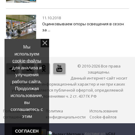
11.10.2018
Оцинковываем опоры освещения в сезон
за ...
Мы
используем
cookie-файлы
© 2010-2026 Все права
для анализа и
защищены.
улучшения
Данный интернет-сайт носит
работы сайта.
исключительно информационный характер и ни при каких
Продолжая
условиях не является публичной офертой, определяемой
использование,
положениями ч. 2 ст. 437 ГК РФ
вы
соглашаетесь с
Пользовательское
Политика
Использование
этим
соглашение
конфиденциальности
Cookie-файлов
СОГЛАСЕН
Хостинг от
uCoz