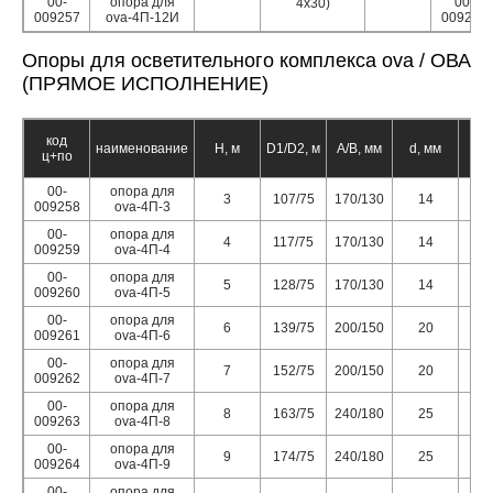
00-
опора для
00-
4х30)
009257
ova-4П-12И
009205
Опоры для осветительного комплекса ova / ОВА
(ПРЯМОЕ ИСПОЛНЕНИЕ)
код
наименование
Н, м
D1/D2, м
А/B, мм
d, мм
n,
ц+по
00-
опора для
3
107/75
170/130
14
009258
ova-4П-3
00-
опора для
4
117/75
170/130
14
009259
ova-4П-4
00-
опора для
5
128/75
170/130
14
009260
ova-4П-5
00-
опора для
6
139/75
200/150
20
009261
ova-4П-6
00-
опора для
7
152/75
200/150
20
009262
ova-4П-7
00-
опора для
8
163/75
240/180
25
009263
ova-4П-8
00-
опора для
9
174/75
240/180
25
009264
ova-4П-9
00-
опора для