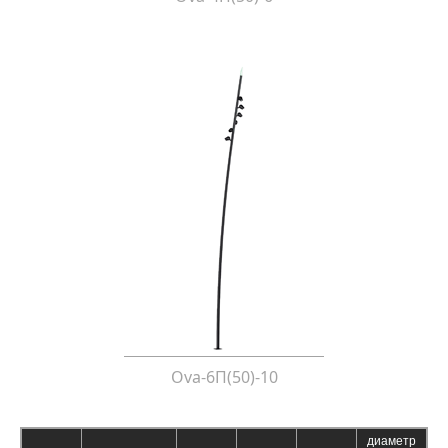
Ova-6П(50)-10
диаметр