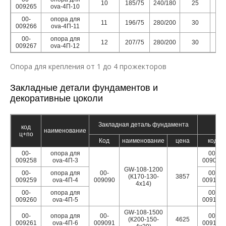
10
185/75
240/180
25
009265
ova-4П-10
00-
опора для
11
196/75
280/200
30
009266
ova-4П-11
00-
опора для
12
207/75
280/200
30
009267
ova-4П-12
Опора для крепления от 1 до 4 прожекторов
Закладные детали фундаментов и
декоративные цоколи
Закладная деталь фундамента
Д
код
наименование
ц+по
Код
наименование
цена
код
00-
опора для
00-
009258
ova-4П-3
009087
GW-108-1200
00-
опора для
00-
00-
(К170-130-
3857
009259
ova-4П-4
009090
009195
4х14)
00-
опора для
00-
009260
ova-4П-5
009196
GW-108-1500
00-
опора для
00-
00-
(К200-150-
4625
009261
ova-4П-6
009091
009198