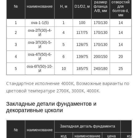
размер
отверстий
от
№
наименование
Н, м
D1/D2, м
фланца
для
А/B, мм
болтов d,
бо
мм
1
ova-1-1(5)
1
100
170/130
14
ova-2П(30)-4-
2
4
117/75
170/130
14
И
ova-3П(30)-5-
3
5
128/75
170/130
14
И
ova-4П(50)-6-
4
6
139/75
200/150
20
И
ova-6П(50)-10-
5
10
185/75
240/180
25
И
Стандартное исполнение 4000К, Возможные варианты по
цветовой температуре 2700К, 3000К, 4000К.
Закладные детали фундаментов и
декоративные цоколи
Закладная деталь фундамента
Д
№
наименование
код
наименование
цена
код