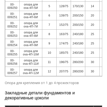
00-
опора для
5
128/75
170/130
14
009250
ova-4П-5И
00-
опора для
6
139/75
200/150
20
009251
ova-4П-6И
00-
опора для
7
152/75
200/150
20
009252
ova-4П-7И
00-
опора для
8
163/75
240/180
25
009253
ova-4П-8И
00-
опора для
9
174/75
240/180
25
009254
ova-4П-9И
00-
опора для
10
185/75
240/180
25
009255
ova-4П-10И
00-
опора для
11
196/75
280/200
30
009256
ova-4П-11И
00-
опора для
12
207/75
280/200
30
009257
ova-4П-12И
Опора для крепления от 1 до 4 прожекторов
Закладные детали фундаментов и
декоративные цоколи