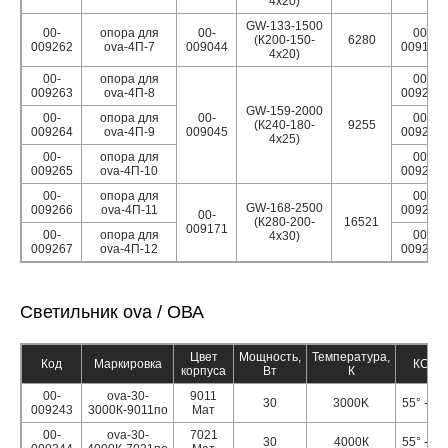
4х20)
GW-133-1500
00-
опора для
00-
00-
(К200-150-
6280
009262
ova-4П-7
009044
009199
4х20)
00-
опора для
00-
009263
ova-4П-8
009200
GW-159-2000
00-
опора для
00-
00-
(К240-180-
9255
009264
ova-4П-9
009045
009201
4х25)
00-
опора для
00-
009265
ova-4П-10
009202
00-
опора для
00-
GW-168-2500
009266
ova-4П-11
009203
00-
(К280-200-
16521
009171
00-
опора для
00-
4х30)
009267
ova-4П-12
009205
Светильник ova / ОВА
Цвет
Мощность,
Температура,
Код
Маркировка
КСС
корпуса
Вт
К
00-
ova-30-
9011
30
3000K
55° - 60
009243
3000К-9011по
Мат
00-
ova-30-
7021
30
4000К
55° - 60