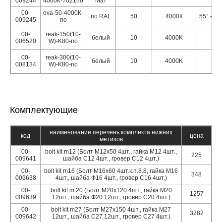
009244
4000К-7021по
Мат
00-
ova-50-4000К-
по RAL
50
4000К
55° - 60
009245
по
00-
reak-150(10-
белый
10
4000K
006520
W)-K80-по
00-
reak-300(10-
белый
10
4000K
008134
W)-K80-по
Комплектующие
наименование перечень комплекта нижних
код
цена
метизов
00-
bolt kit m12 (Болт М12х50 4шт., гайка М12 4шт.,
225
009641
шайба С12 4шт., гровер С12 4шт.)
00-
bolt kit m16 (Болт М16х60 4шт.к.п.8.8, гайка М16
348
009638
4шт., шайба Ф16 4шт., гровер С16 4шт.)
00-
bolt kit m 20 (Болт М20х120 4шт., гайка М20
1257
009639
12шт., шайба Ф20 12шт., гровер С20 4шт.)
00-
bolt kit m27 (Болт М27х150 4шт., гайка М27
3282
009642
12шт., шайба С27 12шт., гровер С27 4шт.)