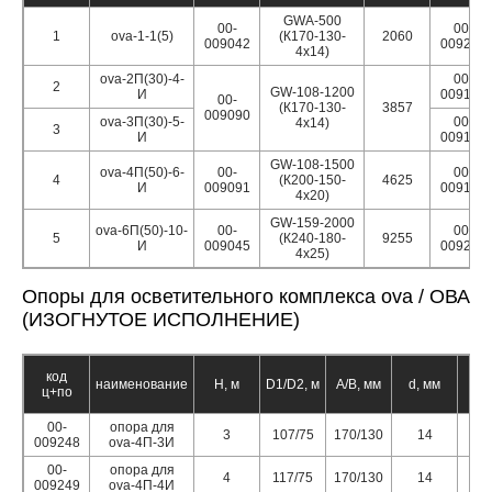
GWA-500
00-
00-
1
ova-1-1(5)
(К170-130-
2060
009042
009206
4х14)
ova-2П(30)-4-
00-
2
GW-108-1200
И
009195
00-
(К170-130-
3857
009090
ova-3П(30)-5-
00-
4х14)
3
И
009196
GW-108-1500
ova-4П(50)-6-
00-
00-
4
(К200-150-
4625
И
009091
009198
4х20)
GW-159-2000
ova-6П(50)-10-
00-
00-
5
(К240-180-
9255
И
009045
009202
4х25)
Опоры для осветительного комплекса ova / ОВА
(ИЗОГНУТОЕ ИСПОЛНЕНИЕ)
код
наименование
Н, м
D1/D2, м
А/B, мм
d, мм
n,
ц+по
00-
опора для
3
107/75
170/130
14
009248
ova-4П-3И
00-
опора для
4
117/75
170/130
14
009249
ova-4П-4И