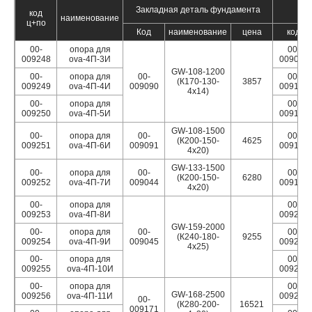
Закладная деталь фундамента
Д
код
наименование
ц+по
Код
наименование
цена
код
00-
опора для
00-
009248
ova-4П-3И
009087
GW-108-1200
00-
опора для
00-
00-
(К170-130-
3857
009249
ova-4П-4И
009090
009195
4х14)
00-
опора для
00-
009250
ova-4П-5И
009196
GW-108-1500
00-
опора для
00-
00-
(К200-150-
4625
009251
ova-4П-6И
009091
009198
4х20)
GW-133-1500
00-
опора для
00-
00-
(К200-150-
6280
009252
ova-4П-7И
009044
009199
4х20)
00-
опора для
00-
009253
ova-4П-8И
009200
GW-159-2000
00-
опора для
00-
00-
(К240-180-
9255
009254
ova-4П-9И
009045
009201
4х25)
00-
опора для
00-
009255
ova-4П-10И
009202
00-
опора для
00-
GW-168-2500
009256
ova-4П-11И
009203
00-
(К280-200-
16521
009171