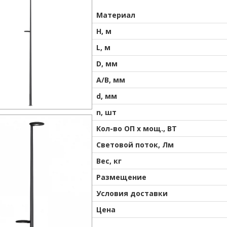
Материал
H, м
L, м
D, мм
A/B, мм
d, мм
n, шт
Кол-во ОП х мощ., ВТ
Световой поток, Лм
Вес, кг
Размещение
Условия доставки
Цена