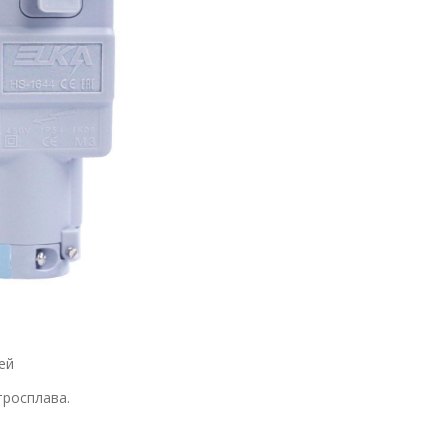
ей
тросплава.