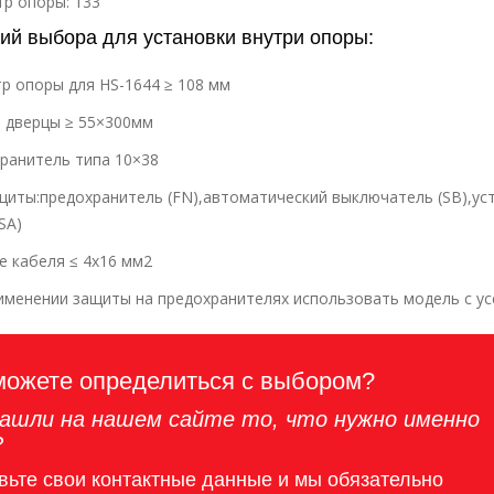
р опоры: 133
ий выбора для установки внутри опоры:
р опоры для HS-1644 ≥ 108 мм
 дверцы ≥ 55×300мм
ранитель типа 10×38
щиты:предохранитель (FN),автоматический выключатель (SB),у
SA)
е кабеля ≤ 4х16 мм2
именении защиты на предохранителях использовать модель с усе
можете определиться с выбором?
ашли на нашем сайте то, что нужно именно
?
вьте свои контактные данные и мы обязательно