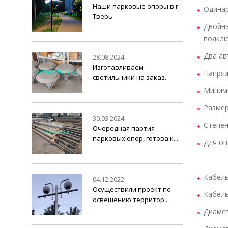
Наши парковые опоры в г.
Одинар
Тверь
Двойна
подклю
Два ав
28.08.2024
Изготавливаем
Напряж
светильники на заказ.
Минима
Размер
30.03.2024
Степен
Очередная партия
парковых опор, готова к...
Для оп
Кабель
04.12.2022
Осуществили проект по
Кабель
освещению территор...
Диамет