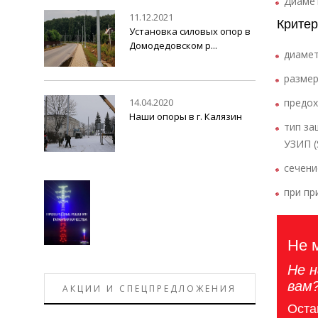
Диамет
11.12.2021
Критер
Установка силовых опор в
Домодедовском р...
диамет
размер
14.04.2020
предох
Наши опоры в г. Калязин
тип за
УЗИП (
сечени
при пр
Не 
Не н
вам
АКЦИИ И СПЕЦПРЕДЛОЖЕНИЯ
Оста