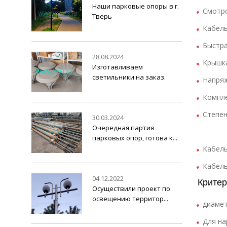
Наши парковые опоры в г.
Смотро
Тверь
Кабель
Быстра
28.08.2024
Крышка
Изготавливаем
светильники на заказ.
Напряж
Компле
Степен
30.03.2024
Очередная партия
парковых опор, готова к...
Кабель
Кабель
04.12.2022
Критер
Осуществили проект по
освещению территор...
диамет
Для на