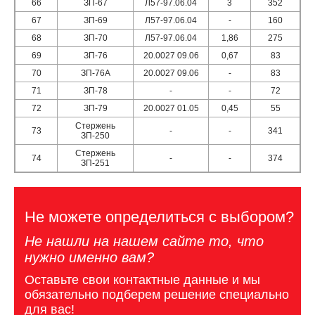
66
ЗП-67
Л57-97.06.04
3
352
67
ЗП-69
Л57-97.06.04
-
160
68
ЗП-70
Л57-97.06.04
1,86
275
69
ЗП-76
20.0027 09.06
0,67
83
70
ЗП-76A
20.0027 09.06
-
83
71
ЗП-78
-
-
72
72
ЗП-79
20.0027 01.05
0,45
55
Стержень
73
-
-
341
ЗП-250
Стержень
74
-
-
374
ЗП-251
Не можете определиться с выбором?
Не нашли на нашем сайте то, что
нужно именно вам?
Оставьте свои контактные данные и мы
обязательно подберем решение специально
для вас!