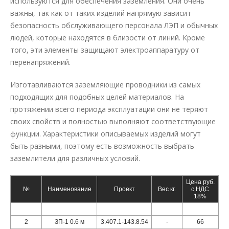
используются для обеспечения заземления. Они очень
важны, так как от таких изделий напрямую зависит
безопасность обслуживающего персонала ЛЭП и обычных
людей, которые находятся в близости от линий. Кроме
того, эти элементы защищают электроаппаратуру от
перенапряжений.
Изготавливаются заземляющие проводники из самых
подходящих для подобных целей материалов. На
протяжении всего периода эксплуатации они не теряют
своих свойств и полностью выполняют соответствующие
функции. Характеристики описываемых изделий могут
быть разными, поэтому есть возможность выбрать
заземлители для различных условий.
Цена руб.
№
Наименование
Проект
Вес кг.
с НДС
18%
1
ЗП-1 0.5 м
3.407.1-143.8.54
-
50
2
ЗП-1 0.6 м
3.407.1-143.8.54
-
66