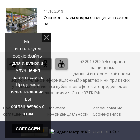
11.10.2018
Оцинковываем опоры освещения в сезон
за ...
Мы
используем
cookie-файлы
© 2010-2026 Все права
для анализа и
защищены.
улучшения
Данный интернет-сайт носит
работы сайта.
исключительно информационный характер и ни при каких
Продолжая
условиях не является публичной офертой, определяемой
использование,
положениями ч. 2 ст. 437 ГК РФ
вы
соглашаетесь с
Пользовательское
Политика
Использование
этим
соглашение
конфиденциальности
Cookie-файлов
СОГЛАСЕН
Хостинг от
uCoz