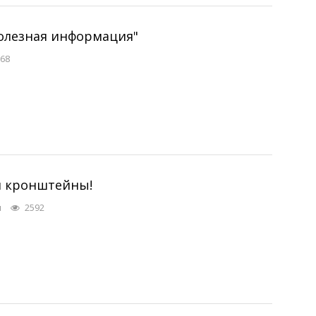
Полезная информация"
68
и кронштейны!
я
2592