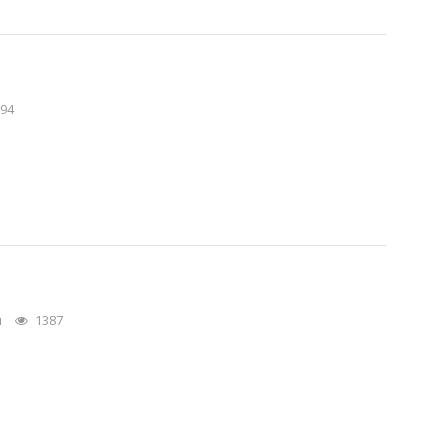
94
я
1387