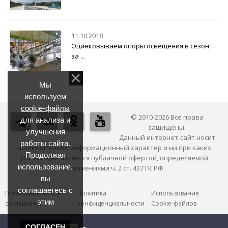
11.10.2018
Оцинковываем опоры освещения в сезон
за ...
Мы
используем
cookie-файлы
© 2010-2026 Все права
для анализа и
защищены.
улучшения
Данный интернет-сайт носит
работы сайта.
исключительно информационный характер и ни при каких
Продолжая
условиях не является публичной офертой, определяемой
использование,
положениями ч. 2 ст. 437 ГК РФ
вы
соглашаетесь с
Пользовательское
Политика
Использование
этим
соглашение
конфиденциальности
Cookie-файлов
СОГЛАСЕН