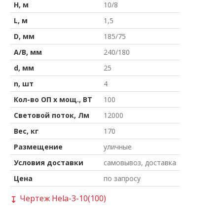
H, м
10/8
L, м
1,5
D, мм
185/75
A/B, мм
240/180
d, мм
25
n, шт
4
Кол-во ОП х мощ., ВТ
100
Световой поток, Лм
12000
Вес, кг
170
Размещение
уличные
Условия доставки
самовывоз, доставка
Цена
по запросу
Чертеж Hela-3-10(100)