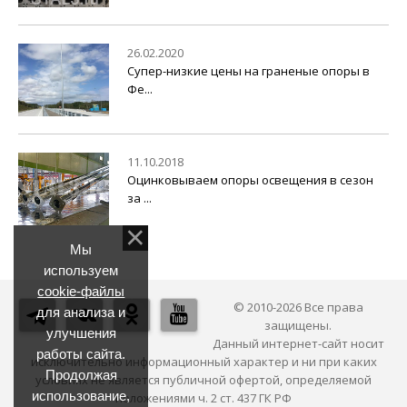
26.02.2020
Супер-низкие цены на граненые опоры в
Фе...
11.10.2018
Оцинковываем опоры освещения в сезон
за ...
Мы
используем
cookie-файлы
© 2010-2026 Все права
для анализа и
защищены.
улучшения
Данный интернет-сайт носит
работы сайта.
исключительно информационный характер и ни при каких
Продолжая
условиях не является публичной офертой, определяемой
использование,
положениями ч. 2 ст. 437 ГК РФ