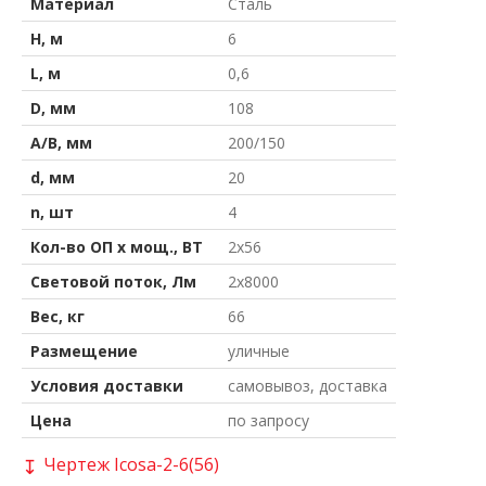
Материал
Сталь
H, м
6
L, м
0,6
D, мм
108
A/B, мм
200/150
d, мм
20
n, шт
4
Кол-во ОП х мощ., ВТ
2x56
Световой поток, Лм
2x8000
Вес, кг
66
Размещение
уличные
Условия доставки
самовывоз, доставка
Цена
по запросу
Чертеж Icosa-2-6(56)