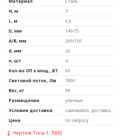
Материал
Сталь
H, м
7
L, м
0,6
D, мм
149/75
A/B, мм
200/150
d, мм
20
n, шт
4
Кол-во ОП х мощ., ВТ
60
Световой поток, Лм
7800
Вес, кг
99
Размещение
уличные
Условия доставки
самовывоз, доставка
Цена
по запросу
Чертеж Tora-1-7(60)