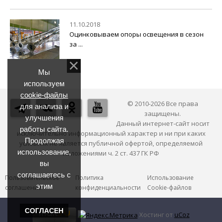
11.10.2018
Оцинковываем опоры освещения в сезон
за ...
Мы
используем
cookie-файлы
© 2010-2026 Все права
для анализа и
защищены.
улучшения
Данный интернет-сайт носит
работы сайта.
исключительно информационный характер и ни при каких
Продолжая
условиях не является публичной офертой, определяемой
использование,
положениями ч. 2 ст. 437 ГК РФ
вы
соглашаетесь с
Пользовательское
Политика
Использование
этим
соглашение
конфиденциальности
Cookie-файлов
СОГЛАСЕН
Хостинг от
uCoz