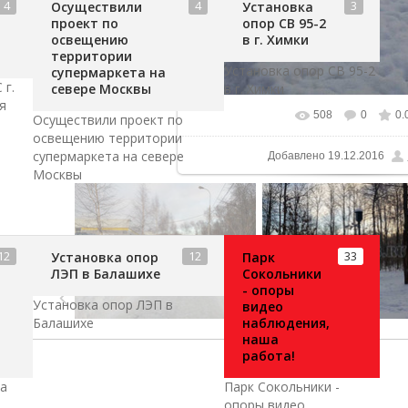
4
4
3
Осуществили
Установка
проект по
опор СВ 95-2
освещению
в г. Химки
территории
Установка опор СВ 95-2
супермаркета на
 г.
севере Москвы
в г. Химки
я
508
0
0.
Осуществили проект по
В реальном размере
1000x
освещению территории
супермаркета на севере
Добавлено
19.12.2016
Москвы
12
12
33
Установка опор
Парк
ЛЭП в Балашихе
Сокольники
- опоры
Установка опор ЛЭП в
видео
Балашихе
наблюдения,
наша
работа!
ка
Парк Сокольники -
опоры видео