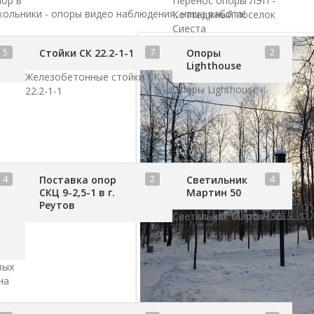
пор в
Перенос опоры ЛЭП -
кольники - опоры видео наблюдения, наша работа!
Коттеджный поселок
Сиеста
5
7
2
Стойки СК 22.2-1-1
Опоры
Lighthouse
Железобетонные стойки СК
Опоры Lighthouse
22.2-1-1
4
2
4
Поставка опор
Светильник
СКЦ 9-2,5-1 в г.
Мартин 50
Реутов
Светильник Мартин 50
вых
на