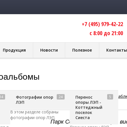
+7 (495) 979-42-22
с 8:00 до 21:00
Продукция
Новости
Полезное
Контакты
оальбомы
»
Фотоальбом
»
Работы
»
Парк Сокольники - опоры видео набл
14
24
5
Фотографии опор
Перенос
ЛЭП
опоры ЛЭП -
аблюдения
Коттеджный
В этом разделе собраны
поселок
фотографии опор ЛЭП.
Сиеста
Парк Сокольники - опоры в