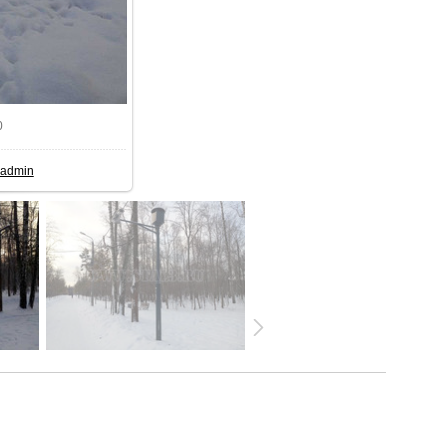
0
1333
/ 210.3Kb
admin