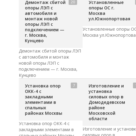
20
Демонтаж сбитой
Установленные
опоры ЛЭП с
опоры ОС г.
автомобиля и
Москва
монтаж новой
ул.Южнопортовая
опоры ЛЭП с
Установленные опоры ОС
подключением —
г. Москва,
Москва ул.Южнопортова
Кунцево
Демонтаж сбитой опоры ЛЭП
с автомобиля и монтаж
новой опоры ЛЭП с
подключением — г. Москва,
Кунцево
7
Установка опор
Изготовление и
ОКК-4 с
установка
закладными
силовых опор в
элементами в
Домодедевском
спальных
районе
районах Москвы
Московской
области
Установка опор ОКК-4 с
Изготовление и установ
закладными элементами в
силовых опор в
спальных районах Москвы