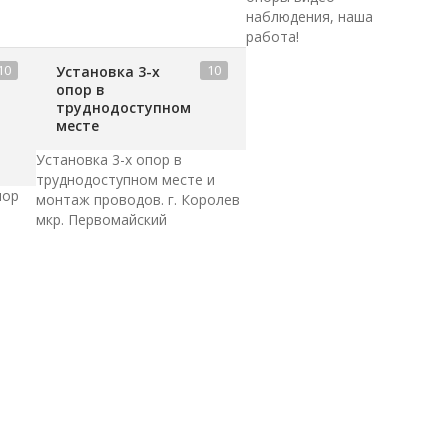
наблюдения, наша
работа!
10
10
Установка 3-х
опор в
труднодоступном
месте
Установка 3-х опор в
труднодоступном месте и
пор
монтаж проводов. г. Королев
мкр. Первомайский