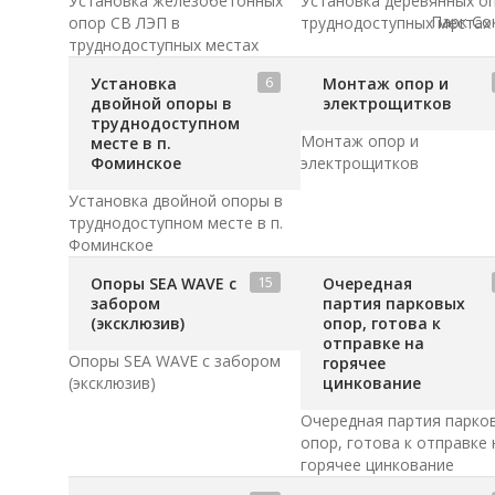
Установка железобетонных
Установка деревянных о
Парк Со
опор CВ ЛЭП в
труднодоступных местах
труднодоступных местах
6
Установка
Монтаж опор и
двойной опоры в
электрощитков
труднодоступном
Монтаж опор и
месте в п.
Фоминское
электрощитков
Установка двойной опоры в
труднодоступном месте в п.
Фоминское
15
Опоры SEA WAVE с
Очередная
забором
партия парковых
(эксклюзив)
опор, готова к
отправке на
Опоры SEA WAVE с забором
горячее
(эксклюзив)
цинкование
Очередная партия парко
опор, готова к отправке 
горячее цинкование